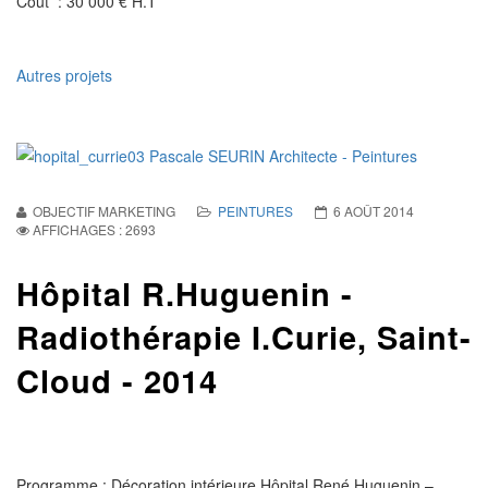
Coût
: 30 000 € H.T
Autres projets
OBJECTIF MARKETING
PEINTURES
6 AOÛT 2014
AFFICHAGES : 2693
Hôpital R.Huguenin -
Radiothérapie I.Curie, Saint-
Cloud - 2014
Programme
: Décoration intérieure Hôpital René Huguenin –