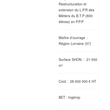
Restructuration et
extension du L.P.R des
Métiers du B.T.P (800
élèves) en P.P.P
Maître d’ouvrage
:
Région Lorraine (57)
Surface SHON
: 21 500
m²
Coût
: 28 000 000 € HT
BET
: Ingérop